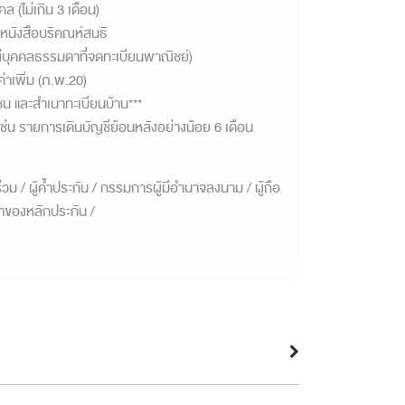
ล (ไม่เกิน 3 เดือน)
น หนังสือบริคณห์สนธิ
ีบุคคลธรรมดาที่จดทะเบียนพาณิชย์)
่าเพิ่ม (ภ.พ.20)
น และสำเนาทะเบียนบ้าน***
่น รายการเดินบัญชีย้อนหลังอย่างน้อย 6 เดือน
ู้ร่วม / ผู้ค้ำประกัน / กรรมการผู้มีอำนาจลงนาม / ผู้ถือ
จ้าของหลักประกัน /