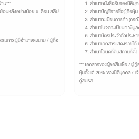
้าน***
สำเนาหนังสือรับรองนิติบุคค
ย้อนหลังอย่างน้อย 6 เดือน สลิป
สำเนาบัญชีรายชื่อผู้ถือหุ้
สำเนาทะเบียนการค้า (กรณ
สำเนาใบจดทะเบียนภาษีมูลค
สำเนาบัตรประจำตัวประชาช
/ กรรมการผู้มีอำนาจลงนาม / ผู้ถือ
สำเนาเอกสารแสดงรายได้ เช
สำเนาโฉนดที่ดินสถานที่ตั้ง
*** เอกสารของผู้ขอสินเชื่อ / ผู้ก
หุ้นตั้งแต่ 20% ของนิติบุคคล / เ
คู่สมรส