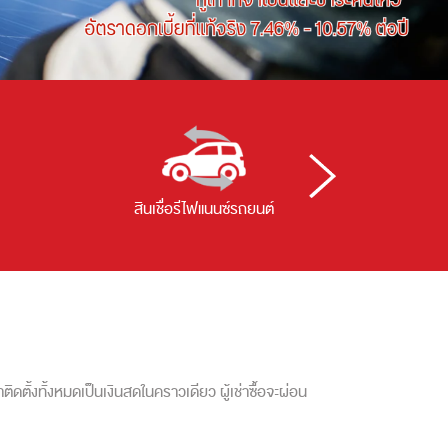
สินเชื่อรีไฟแนนซ์รถยนต์
สินเชื่ออุปก
ดตั้งทั้งหมดเป็นเงินสดในคราวเดียว ผู้เช่าซื้อจะผ่อน