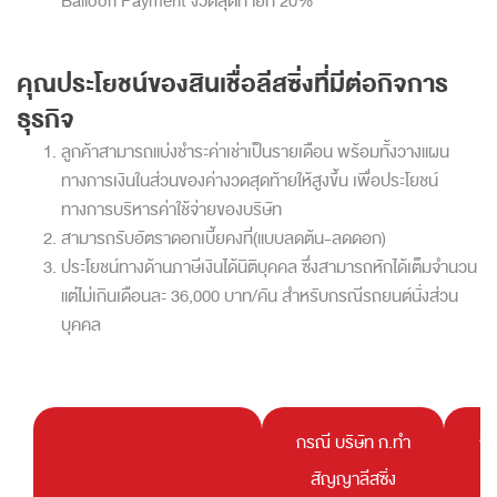
Balloon Payment งวดสุดท้ายที่ 20%
คุณประโยชน์ของสินเชื่อลีสซิ่งที่มีต่อกิจการ
ธุรกิจ
ลูกค้าสามารถแบ่งชำระค่าเช่าเป็นรายเดือน พร้อมทั้งวางแผน
ทางการเงินในส่วนของค่างวดสุดท้ายให้สูงขึ้น เพื่อประโยชน์
ทางการบริหารค่าใช้จ่ายของบริษัท
สามารถรับอัตราดอกเบี้ยคงที่(แบบลดต้น-ลดดอก)
ประโยชน์ทางด้านภาษีเงินได้นิติบุคคล ซึ่งสามารถหักได้เต็มจำนวน
แต่ไม่เกินเดือนละ 36,000 บาท/คัน สำหรับกรณีรถยนต์นั่งส่วน
บุคคล
กรณี บริษัท ก.ทำ
กร
สัญญาลีสซิ่ง