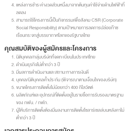
แหล่งการชำระค่างวดส่วนหนึ่งมาจากต้นทุนค่าใช้จ่ายด้านไฟฟ้าที่
ลดลง
สามารถใช้โครงการนี้เป็นกิจกรรมเพื่อสังคม CSR (Corporate
Social Responsibility) ตามเป้าหมายการลดการปล่อยก๊าซ
เรือนกระจกสู่บรรยากาศโลกของรัฐบาลไทย
คุณสมบัติของผู้สมัครและโครงการ
นิติบุคคล/กลุ่มบริษัทที่จดทะเบียนในประเทศไทย
ดำเนินธุรกิจไม่ต่ำกว่า 3 ปี
มีผลการดำเนินงานและสถานะทางการเงินดี
บุคคล/นิติบุคคลค้ำประกัน (พิจารณาตามเงื่อนไขของบริษัท)
ขนาดโครงการติดตั้งไม่น้อยกว่า 400 กิโลวัตต์
ผลิตภัณฑ์และอุปกรณ์ที่ติดตั้งอยู่ในรายชื่อการรับรองมาตรฐาน
ของ กฟน. / กฟภ.
ผู้ให้บริการติดตั้งต้องมีผลงานการติดตั้งโซลาร์เซลล์บนหลังคาไม่
ต่ำกว่า 3 ปี