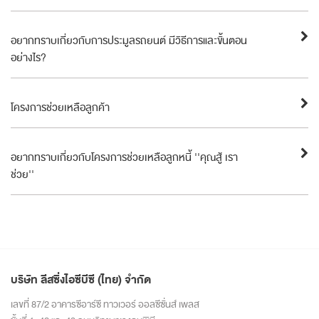
อยากทราบเกี่ยวกับการประมูลรถยนต์ มีวิธีการและขั้นตอน
อย่างไร?
โครงการช่วยเหลือลูกค้า
อยากทราบเกี่ยวกับโครงการช่วยเหลือลูกหนี้ ''คุณสู้ เรา
ช่วย''
บริษัท ลีสซิ่งไอซีบีซี (ไทย) จำกัด
เลขที่ 87/2 อาคารซีอาร์ซี ทาวเวอร์ ออลซีซั่นส์ เพลส