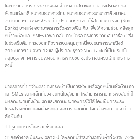
ได้เข้าร่วมกับกระทรวงการคลัง สำนักงานสภาพัฒนาการเศรษฐกิจและ
สังคมแห่งชาติ สมาคมธนาคารไทย สมาคมธนาคารนานาชาติ สมาคม
สถาบันการเงินของรัฐ รวมถึงผู้ประกอบธุรกิจที่มิใช่สถาบั
นการเงิน (Non-
Banks) บางแห่ง ออกมาตรการชั่วคราวเพิ่มเติม เพื่อให้ความช่วยเหลือลูก
หนี้รายย่อยและ SMEs เฉพาะกลุ่ม ภายใต้ชื่อโครงการ “คุณสู้ เราช่วย” ซึ่ง
ในช่วงเริ่มต้น การช่วยเหลือจะครอบคลุมลูกหนี้
ของธนาคารพาณิชย์
สถาบันการเงินเฉพาะกิจ และผู้ประกอบธุรกิจ Non-bank ที่เป็นบริษัทใน
กลุ่มธุรกิ
จทางการเงินของธนาคารพาณิชย์ ซึ่งประกอบด้วย 2 มาตรการ
ดังนี้
มาตรการที่ 1 “จ่ายตรง คงทรัพย์” เป็นการช่วยเหลือลูกหนี้สินเชื่
อบ้าน รถ
และ SMEs ขนาดเล็กที่มีวงเงินหนี้ไม่สูงมาก ให้สามารถรักษาทรัพย์สินที่เป็
นหลักประกันทั้งบ้าน รถ และสถานประกอบการไว้ได้ โดยเป็นการปรับ
โครงสร้างหนี้แบบลดค่
างวดและลดภาระดอกเบี้ย โดยค่างวดที่จ่ายจะนำไป
ตัดเงิ
นต้น
1.1 รูปแบบการให้ความช่วยเหลือ
(1) ลดค่างวดเป็นระยะเวลา 3 ปี โดยลูกหนี้ชำระค่างวดขั้นต่ำที่ 50%, 70%