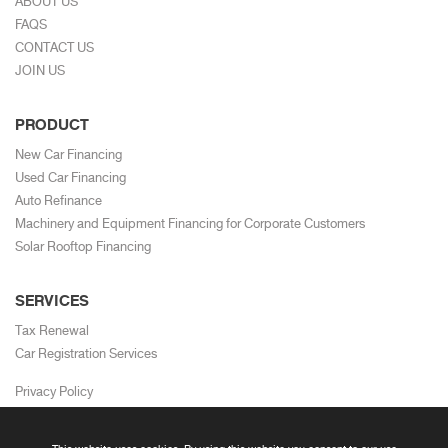
ABOUT US
FAQS
CONTACT US
JOIN US
PRODUCT
New Car Financing
Used Car Financing
Auto Refinance
Machinery and Equipment Financing for Corporate Customers
Solar Rooftop Financing
SERVICES
Tax Renewal
Car Registration Services
Privacy Policy
Term and Condition
Cookie Policy