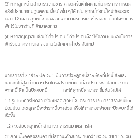
(3) หากลูกหนี้ไม่สามารถจ่ายชำระค่
างวดขั้นต่ำได้ตามที่
มาตรการกำหนด
หรือไม่สามารถปฏิบัติตามเงื่อนไขอื่น ๆ ได้ เช่น ลูกหนี้ก่อหนี้ใหม่ก่อนระยะ
เวลา 12 เดือน ลูกหนี้จะต้
องออกจากมาตรการและชำระดอกเบี้ยที่ได้รับการ
พักไว้
ในระหว่างที่เข้ามาตรการ
(4) หากสัญญาสินเชื่อมีผู้ค้ำประกัน ผู้ค้ำประกันต้องให้ความยิ
นยอมในการ
เข้าร่
วมมาตรการและลงนามในสัญญาค้ำประกันใหม่
มาตรการที่ 2 “จ่าย ปิด จบ” เป็นการช่วยลูกหนี้รายย่อยที่มี
หนี้เสียและ
ยอดหนี้ไม่สูง ผ่านการปรับโครงสร้างหนี้แบบผ่อนปรน เพื่อเปลี่ยนสถานะ
จากหนี้เสี
ยเป็นปิดจบหนี้ และให้ลูกหนี้สามารถเริ่มต้
นใหม่ได้
1.1 รูปแบบการให้ความช่วยเหลือ ลูกหนี้จะได้รับการปรับโครงสร้
างหนี้แบบ
ผ่อนปรน โดยลูกหนี้จะชำระหนี้บางส่วน เพื่อให้สามารถจ่ายและปิดจบหนี้
ได้
เร็วขึ้น
1.2 คุณสมบัติลูกหนี้ที่สามารถเข้
าร่วมมาตรการได้
(1) ลูกหนี้บุคคลธรรมดา ที่มีสถานะค้างชำระเกินกว่า 90 วัน (NPL) ณ วัน