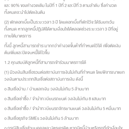
และ 90% ของค่างวดเดิม ในปีที่ 1 ปีที่ 2 และปีที่ 3 ตามลำดับ ซึ่งค่างวด
ทั้งหมดจะนำไปตัดเงิ
นต้น
(2) พักดอกเบี้ยเป็นระยะเวลา 3 ปี โดยดอกเบี้ยที่พักไว้จะได้รั
บยกเว้น
ทั้งหมด หากลูกหนี้ปฏิบัติได้ตามเงื่อนไขได้ตลอดช่วงระยะเวลา 3 ปีที่อยู่
ภายใต้มาตรการ
ทั้งนี้ ลูกหนี้สามารถชำระมากกว่าค่
างวดขั้นต่ำที่กำหนดไว้ได้ เพื่อตัดเงิน
ต้นเพิ่มและปิ
ดจบหนี้ได้ไวขึ้น
1.2 คุณสมบัติลูกหนี้ที่สามารถเข้
าร่วมมาตรการได้
(1) มีวงเงินสินเชื่อรวมต่อสถาบั
นการเงินไม่เกินที่กำหนด โดยพิจารณาแยก
วงเงินตามประเภทสิ
นเชื่อต่อสถาบันการเงิน ดังนี้
o สินเชื่อบ้าน / บ้านแลกเงิน วงเงินไม่เกิน 5 ล้านบาท
o สินเชื่อเช่าซื้อ / จำนำทะเบียนรถยนต์ วงเงินไม่เกิน 8 แสนบาท
o สินเชื่อเช่าซื้อ / จำนำทะเบียนรถจักรยานยนต์ วงเงินไม่เกิน 5 หมื่นบาท
o สินเชื่อธุรกิจ SMEs วงเงินไม่เกิน 5 ล้านบาท
o กรณีสินเชื่อส่วนบุคคลและบั
ตรเครดิต หากมีหนี้บ้านหรือรถที่เข้าเงื่
อนไข